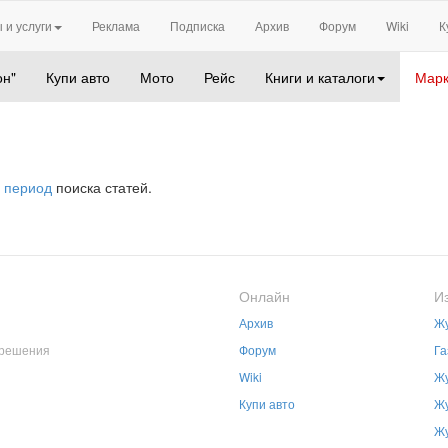
 и услуги
Реклама
Подписка
Архив
Форум
Wiki
К
он"
Купи авто
Мото
Рейс
Книги и каталоги
Марк
 период
поиска статей.
Онлайн
И
Архив
Жу
зрешения
Форум
Га
Wiki
Жу
Купи авто
Жу
Жу