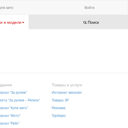
упи авто
Войти
и и модели
Поиск
здания
Товары и услуги
рнал “За рулем”
Интернет магазин
зета “За рулем – Регион”
Товары ЗР
рнал “Купи авто”
Реклама
рнал “Мото”
Турбюро
рнал “Рейс”