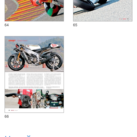
64
65
66