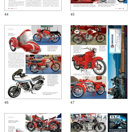
44
45
46
47