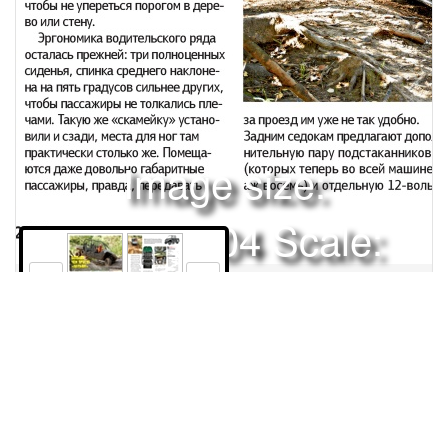
Image size:
1920x2504 Scale:
50% -
PanoJS3
34
35
Права и использование