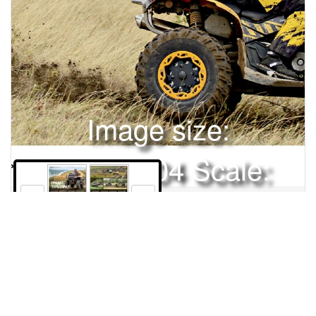
Image size:
1920x2504 Scale:
50% -
PanoJS3
100
101
Права и использование