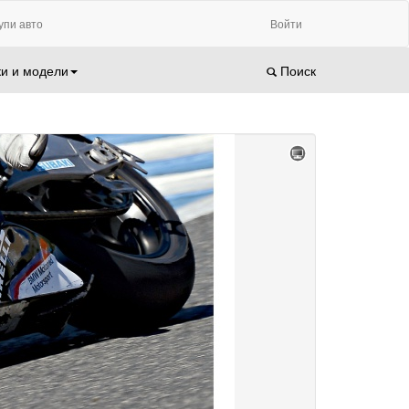
упи авто
Войти
и и модели
Поиск