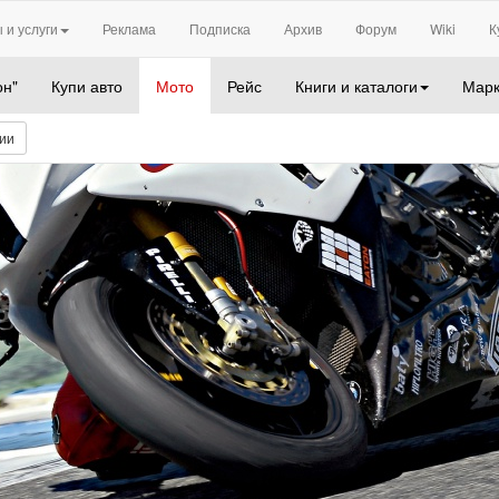
 и услуги
Реклама
Подписка
Архив
Форум
Wiki
К
он"
Купи авто
Мото
Рейс
Книги и каталоги
Марк
ии