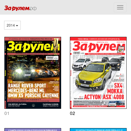
2014
01
02