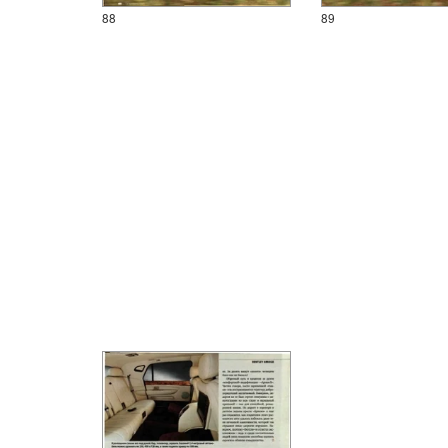
88
89