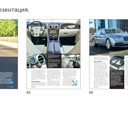
езентация.
86
88