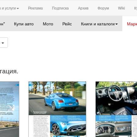
 и услуги
Реклама
Подписка
Архив
Форум
Wiki
К
он"
Купи авто
Мото
Рейс
Книги и каталоги
Марк
9
тация.