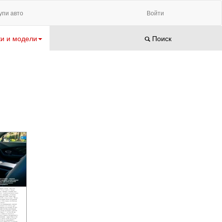
упи авто
Войти
и и модели
Поиск