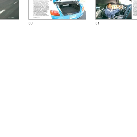
50
51