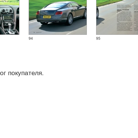
94
95
ог покупателя.