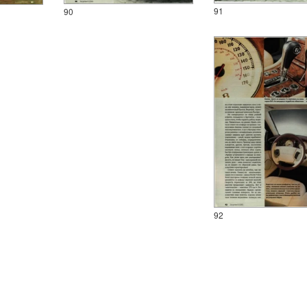
91
90
92