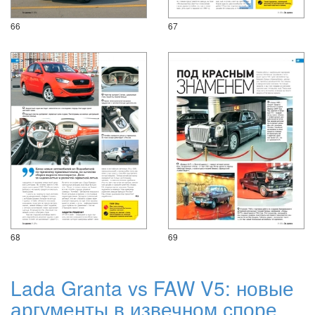
66
67
68
69
Lada Granta vs FAW V5: новые
аргументы в извечном споре