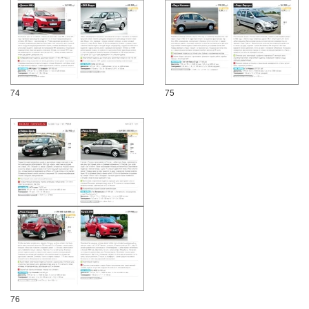
74
75
76