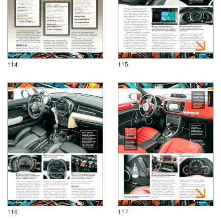
114
115
116
117