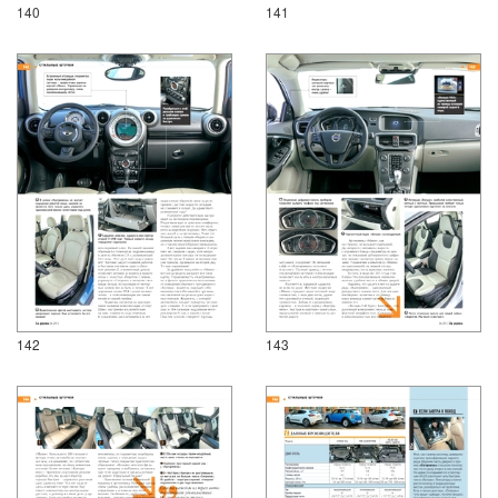
140
141
142
143