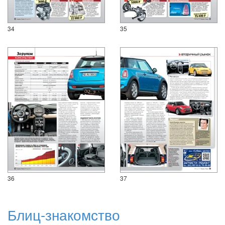
34
35
36
37
Блиц-знакомство