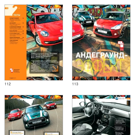
112
113