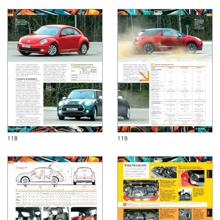
118
119