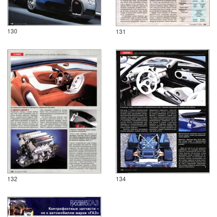
130
131
132
134