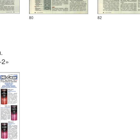
80
82
.
-2»