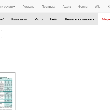
 и услуги
Реклама
Подписка
Архив
Форум
Wiki
К
он"
Купи авто
Мото
Рейс
Книги и каталоги
Марк