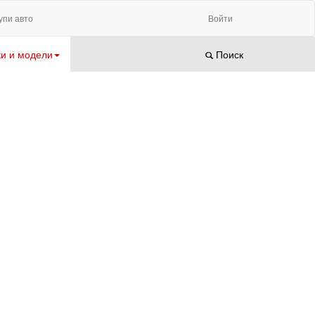
упи авто
Войти
и и модели
Поиск