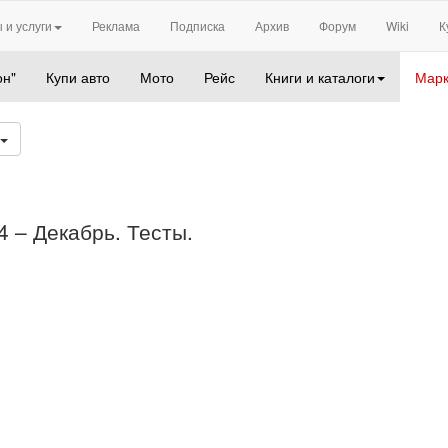
 и услуги
Реклама
Подписка
Архив
Форум
Wiki
К
он"
Купи авто
Мото
Рейс
Книги и каталоги
Марк
4 – Декабрь. Тесты.