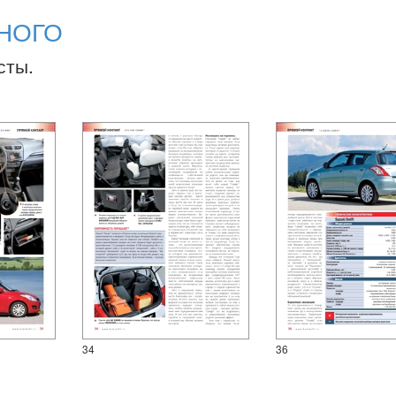
НОГО
сты.
34
36