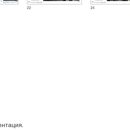
22
24
ентация.