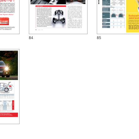
84
85