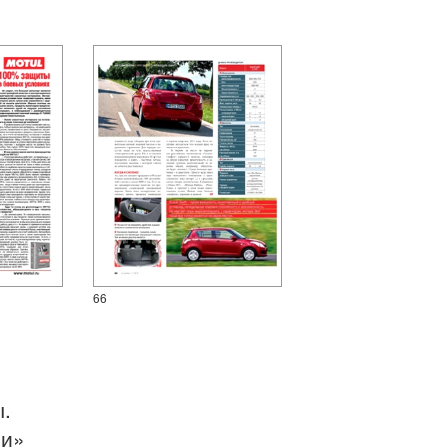
66
ы.
си»