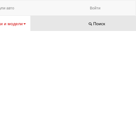
упи авто
Войти
и и модели
Поиск