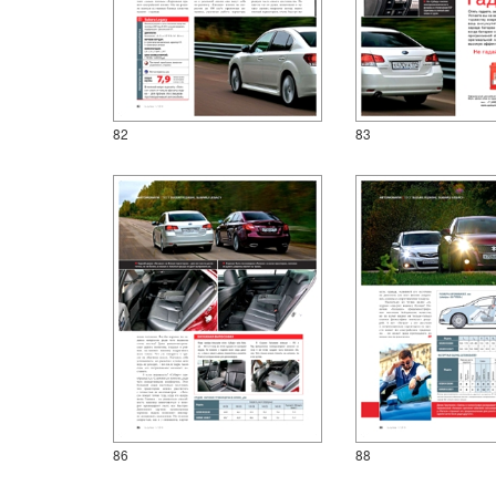
82
83
86
88