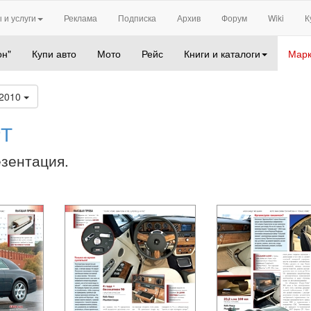
 и услуги
Реклама
Подписка
Архив
Форум
Wiki
К
он"
Купи авто
Мото
Рейс
Книги и каталоги
Марк
 2010
Т
езентация.