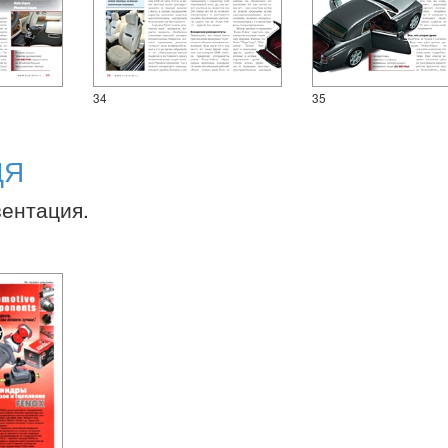
34
35
ДЯ
зентация.