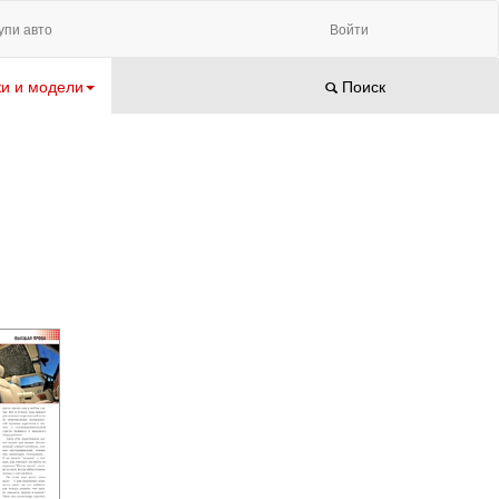
упи авто
Войти
и и модели
Поиск