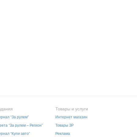
здания
Товары и услуги
рнал “За рулем”
Интернет магазин
зета “За рулем – Регион”
Товары ЗР
рнал “Купи авто”
Реклама