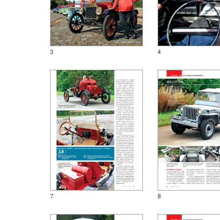
3
4
7
8