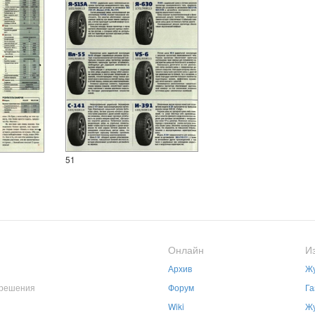
51
Онлайн
И
Архив
Жу
зрешения
Форум
Га
Wiki
Жу