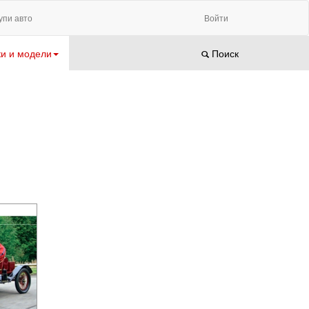
упи авто
Войти
и и модели
Поиск