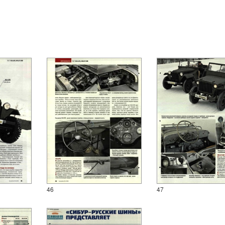
46
47