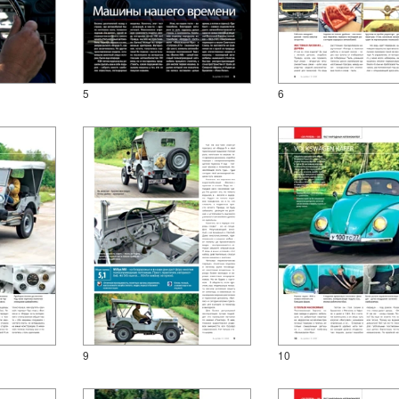
5
6
9
10