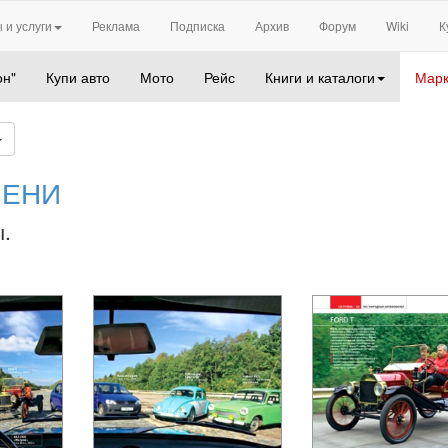
 и услуги
Реклама
Подписка
Архив
Форум
Wiki
К
он"
Купи авто
Мото
Рейс
Книги и каталоги
Марк
МЕНИ
ы.