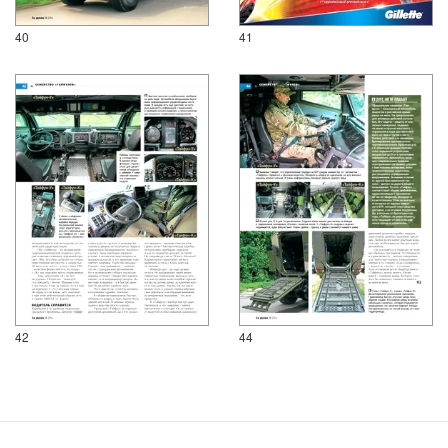
40
41
42
44