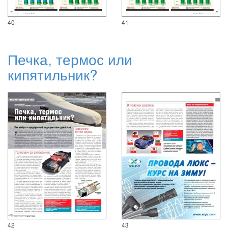
40
41
Печка, термос или
кипятильник?
42
43