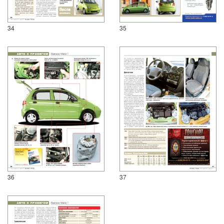
34
35
36
37