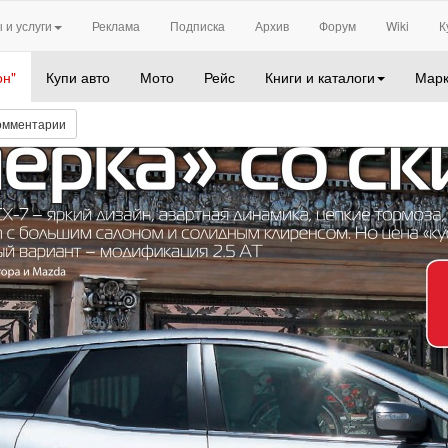
 и услуги
Реклама
Подписка
Архив
Форум
Wiki
К
он"
Купи авто
Мото
Рейс
Книги и каталоги
Марк
омментарии