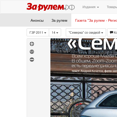
Издания
Товары
Анонсы
За рулем
Газета "За рулем - Реги
ГЗР 2011
14
"Семерка" со скидкой
К