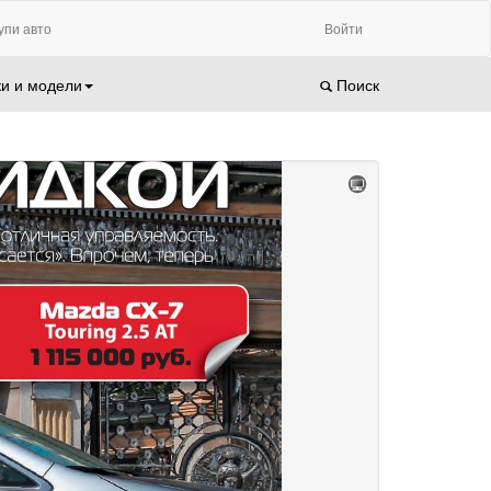
упи авто
Войти
и и модели
Поиск