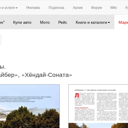
 и услуги
Реклама
Подписка
Архив
Форум
Wiki
К
он"
Купи авто
Мото
Рейс
Книги и каталоги
Марк
ы.
айбер», «Хёндай-Соната»