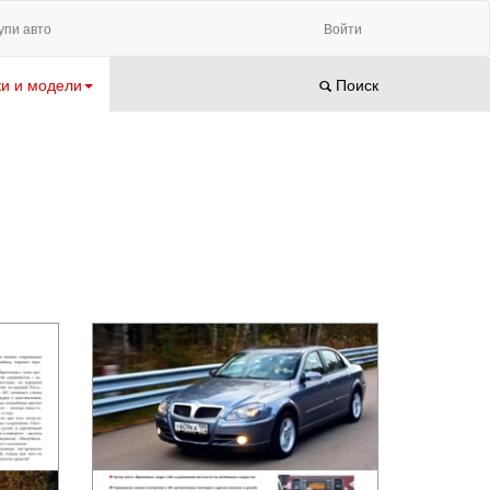
упи авто
Войти
и и модели
Поиск