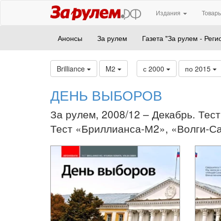
Издания
Товары
Анонсы
За рулем
Газета "За рулем - Реги
Brilliance
M2
с 2000
по 2015
ДЕНЬ ВЫБОРОВ
За рулем, 2008/12 – Декабрь. Тест
Тест «Бриллианса-М2», «Волги-С