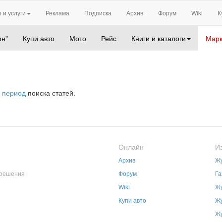
 и услуги
Реклама
Подписка
Архив
Форум
Wiki
К
он"
Купи авто
Мото
Рейс
Книги и каталоги
Марк
 период
поиска статей.
Онлайн
И
Архив
Жу
зрешения
Форум
Га
Wiki
Жу
Купи авто
Жу
Жу