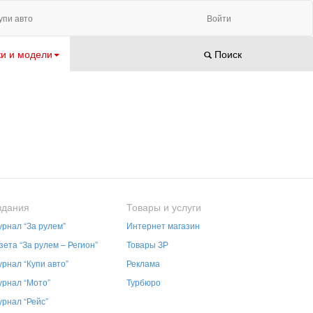
упи авто
Войти
и и модели
Поиск
здания
Товары и услуги
рнал “За рулем”
Интернет магазин
зета “За рулем – Регион”
Товары ЗР
рнал “Купи авто”
Реклама
рнал “Мото”
Турбюро
рнал “Рейс”