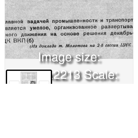
Image size:
1600x2213 Scale:
50% -
PanoJS3
7
Права и использование