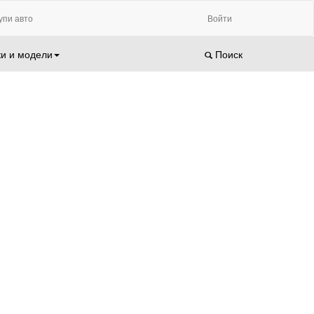
упи авто
Войти
и и модели
Поиск