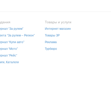
здания
Товары и услуги
рнал “За рулем”
Интернет магазин
зета “За рулем – Регион”
Товары ЗР
рнал “Купи авто”
Реклама
рнал “Мото”
Турбюро
рнал “Рейс”
иги, Каталоги