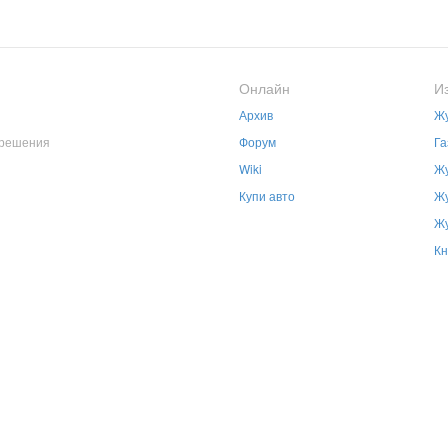
Онлайн
И
Архив
Жу
зрешения
Форум
Га
Wiki
Жу
Купи авто
Жу
Жу
Кн