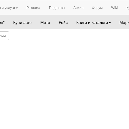
 и услуги
Реклама
Подписка
Архив
Форум
Wiki
К
он"
Купи авто
Мото
Рейс
Книги и каталоги
Марк
рии