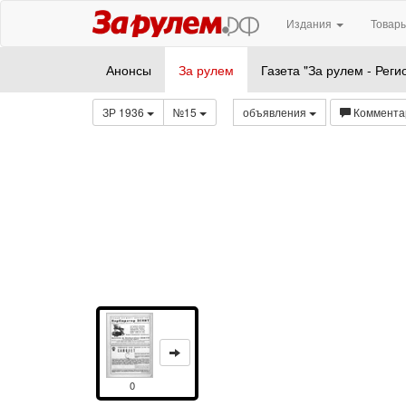
Издания
Товары
Анонсы
За рулем
Газета "За рулем - Реги
ЗР 1936
№15
объявления
Коммента
0