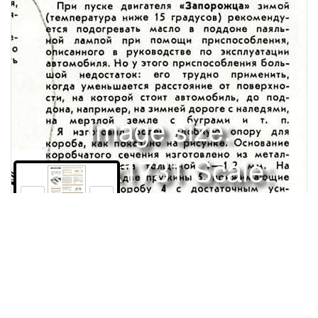
Image size:
1280x1731 Scale:
100% -
PanoJS3
33
Права и использование