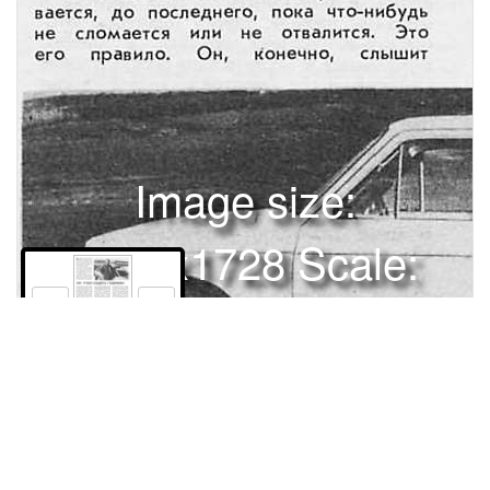
Image size:
1280x1728 Scale:
100% -
PanoJS3
31
Права и использование