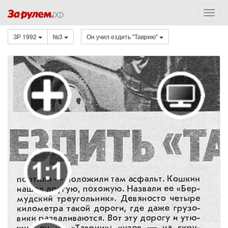
ЗР 1992
№3
Он учил ездить "Таврию"