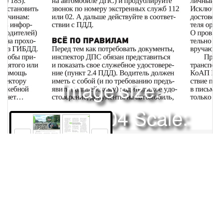
Image size:
1920x2504 Scale:
50% -
PanoJS3
200
201
Права и использование