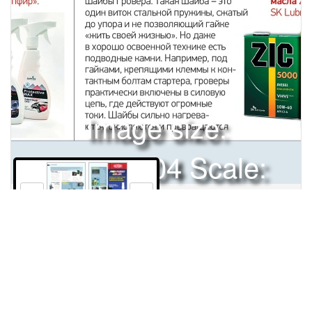
Image size:
1920x2504 Scale:
50% -
PanoJS3
220
221
Права и использование