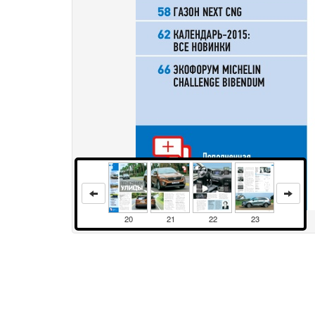
20
21
22
23
Права и использование