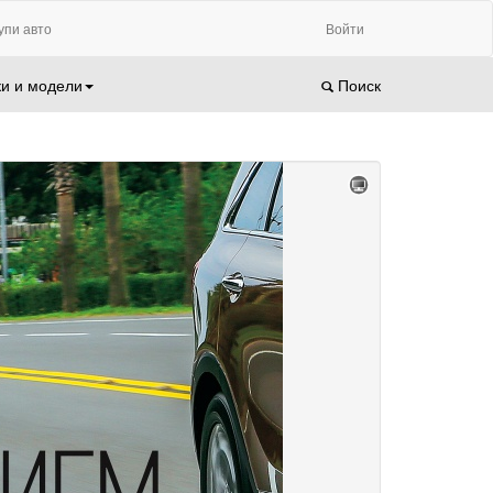
упи авто
Войти
и и модели
Поиск