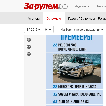
Издания
Товары
Анонсы
За рулем
Газета "За рулем - Реги
ЗР 2015
01
Kia Sorento нового поколения