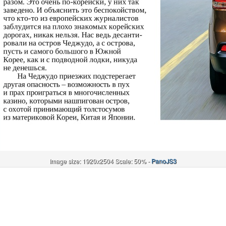
Image size: 1920x2504 Scale: 50% -
PanoJS3
Онлайн
И