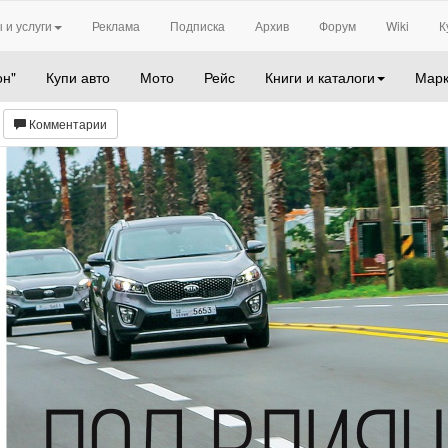
 и услуги
Реклама
Подписка
Архив
Форум
Wiki
К
он"
Купи авто
Мото
Рейс
Книги и каталоги
Марк
Комментарии