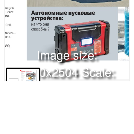
Image size:
1920x2504 Scale:
50% -
PanoJS3
162
Права и использование