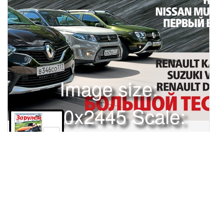
Image size:
1920x2445 Scale:
50% -
PanoJS3
1
Права и использование