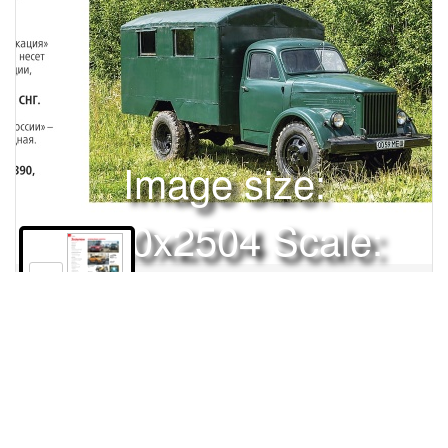
Image size:
1920x2504 Scale:
50% -
PanoJS3
146
Права и использование