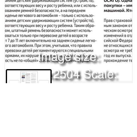
Image size:
1920x2504 Scale:
50% -
PanoJS3
108
Права и использование