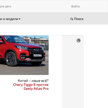
упи авто
Войти
и и модели
Поиск