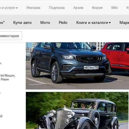
 и услуги
Реклама
Подписка
Архив
Форум
Wiki
К
он"
Купи авто
Мото
Рейс
Книги и каталоги
Марк
омментарии