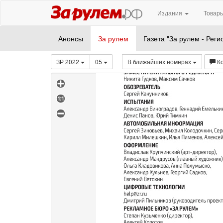
Издания
Товары
Анонсы
За рулем
Газета "За рулем - Реги
ЗР 2022
05
В ближайших номерах
К