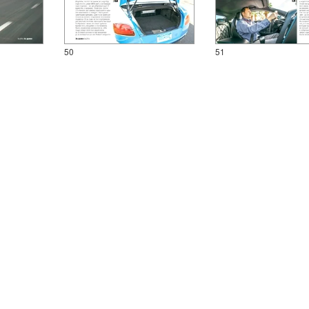
50
51