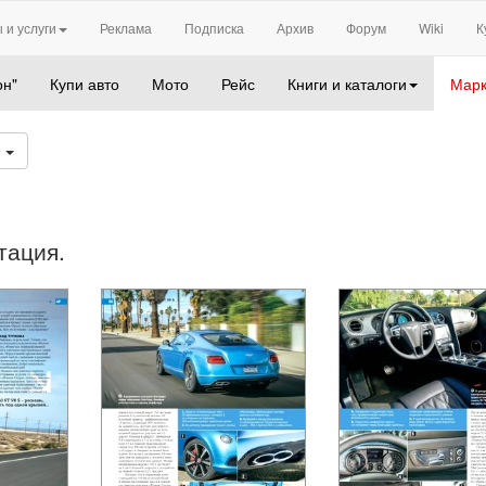
 и услуги
Реклама
Подписка
Архив
Форум
Wiki
К
он"
Купи авто
Мото
Рейс
Книги и каталоги
Марк
9
тация.