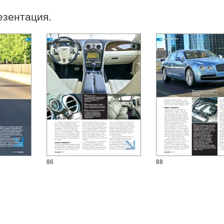
езентация.
86
88