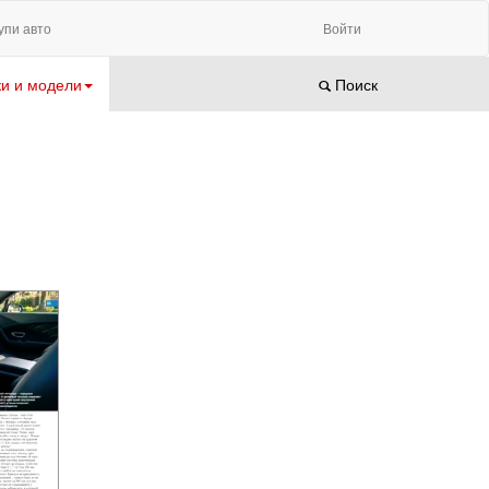
упи авто
Войти
и и модели
Поиск