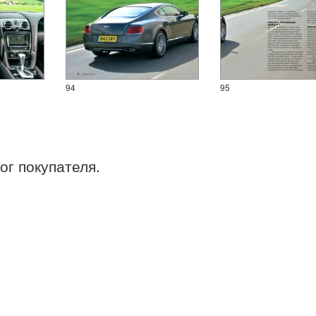
94
95
ог покупателя.