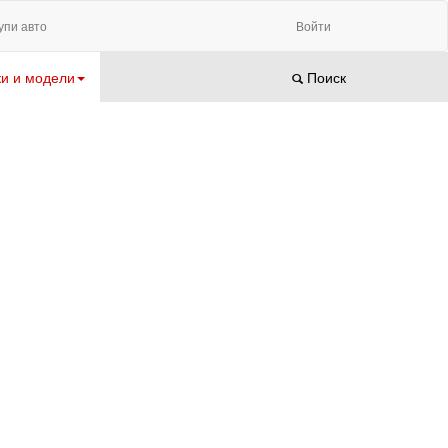
упи авто
Войти
и и модели
Поиск