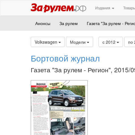
Издания
Товары
Анонсы
За рулем
Газета "За рулем - Реги
Volkswagen
Модели
с 2012
по
Бортовой журнал
Газета "За рулем - Регион", 2015/