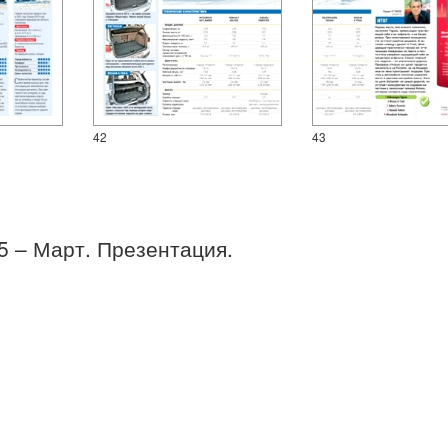
42
43
05 – Март. Презентация.