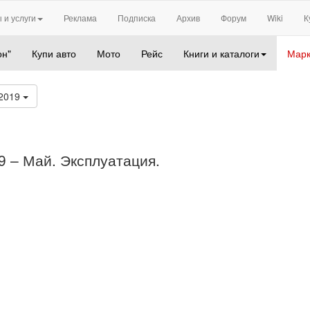
 и услуги
Реклама
Подписка
Архив
Форум
Wiki
К
он"
Купи авто
Мото
Рейс
Книги и каталоги
Марк
 2019
09 – Май. Эксплуатация.