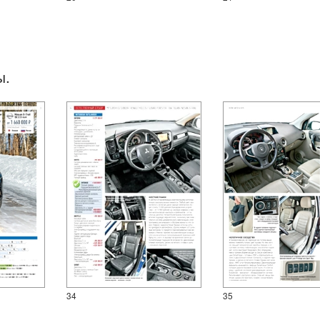
ы.
34
35