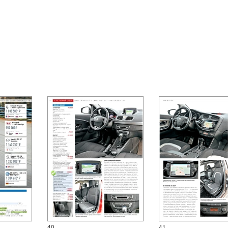
40
41