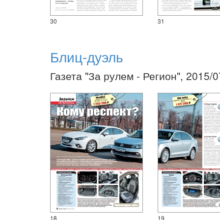
30
31
Блиц-дуэль
Газета "За рулем - Регион", 2015/0
18
19