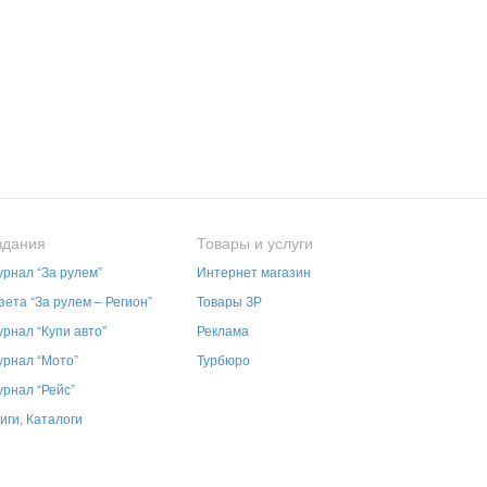
здания
Товары и услуги
рнал “За рулем”
Интернет магазин
зета “За рулем – Регион”
Товары ЗР
рнал “Купи авто”
Реклама
рнал “Мото”
Турбюро
рнал “Рейс”
иги, Каталоги