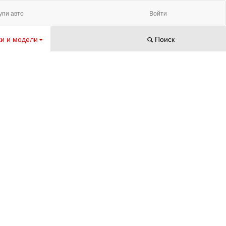
упи авто
Войти
и и модели
Поиск