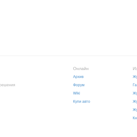
Онлайн
И
Архив
Жу
зрешения
Форум
Га
Wiki
Жу
Купи авто
Жу
Жу
Кн