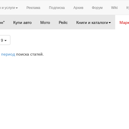
 и услуги
Реклама
Подписка
Архив
Форум
Wiki
К
он"
Купи авто
Мото
Рейс
Книги и каталоги
Марк
19
 период
поиска статей.