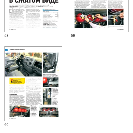
58
59
60