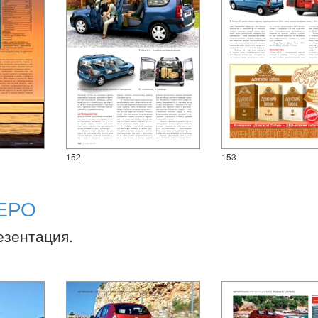
152
153
ЕРО
езентация.