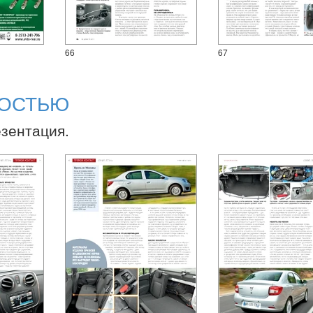
66
67
НОСТЬЮ
езентация.