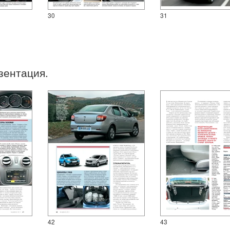
30
31
зентация.
42
43