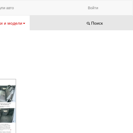
упи авто
Войти
и и модели
Поиск