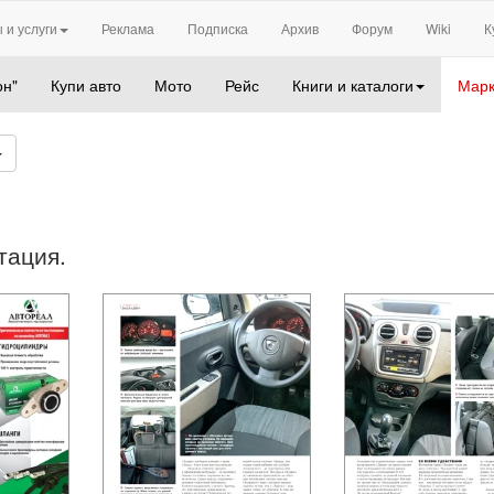
 и услуги
Реклама
Подписка
Архив
Форум
Wiki
К
он"
Купи авто
Мото
Рейс
Книги и каталоги
Марк
тация.