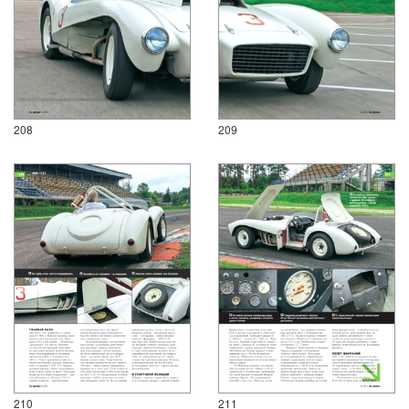
208
209
210
211