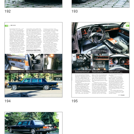
192
193
194
195