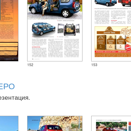
152
153
ЕРО
езентация.