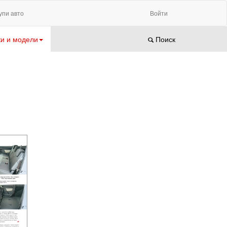
упи авто
Войти
и и модели
Поиск