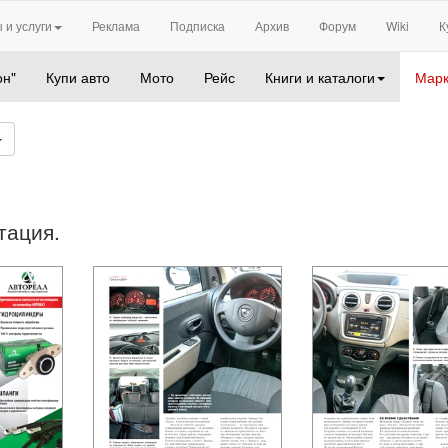
 и услуги
Реклама
Подписка
Архив
Форум
Wiki
К
он"
Купи авто
Мото
Рейс
Книги и каталоги
Марк
тация.