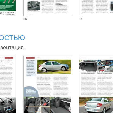
66
67
НОСТЬЮ
езентация.