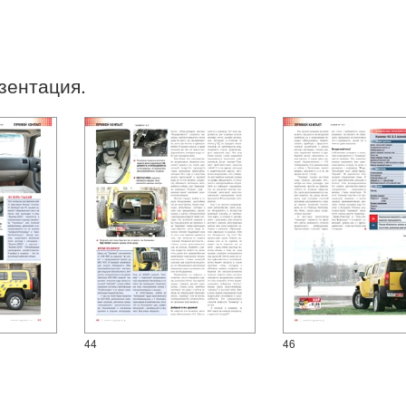
езентация.
44
46