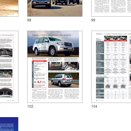
98
99
102
104