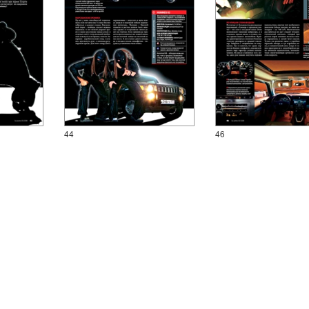
44
46