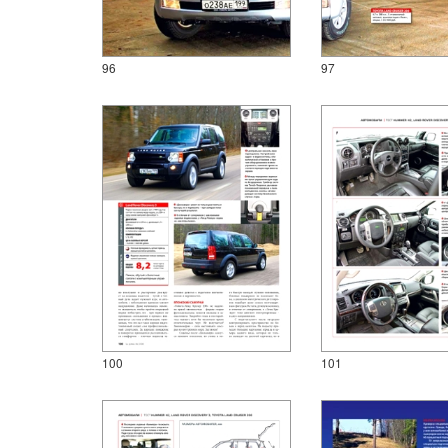
96
97
100
101