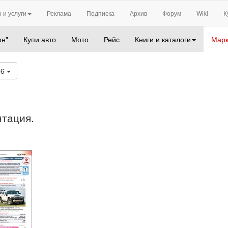
 и услуги
Реклама
Подписка
Архив
Форум
Wiki
К
он"
Купи авто
Мото
Рейс
Книги и каталоги
Марк
26
нтация.