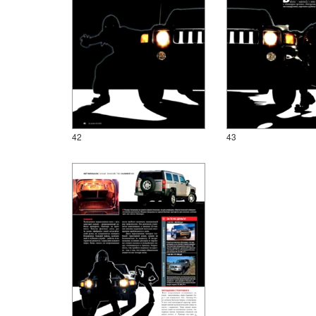
42
43