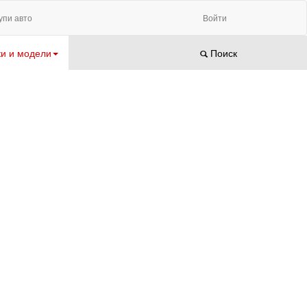
упи авто
Войти
и и модели
Поиск