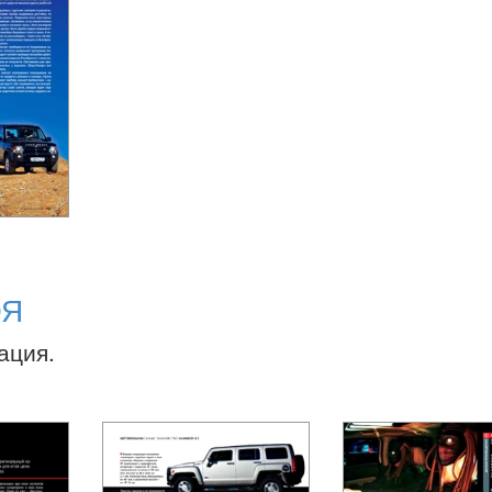
ОЯ
ация.