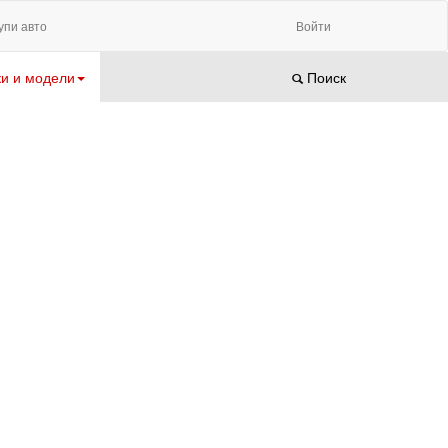
упи авто
Войти
и и модели
Поиск