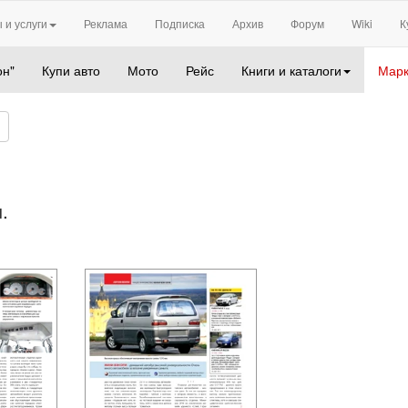
 и услуги
Реклама
Подписка
Архив
Форум
Wiki
К
он"
Купи авто
Мото
Рейс
Книги и каталоги
Марк
.