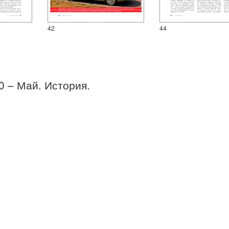
42
44
10 – Май. История.