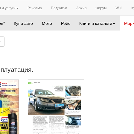
 и услуги
Реклама
Подписка
Архив
Форум
Wiki
К
он"
Купи авто
Мото
Рейс
Книги и каталоги
Марк
сплуатация.