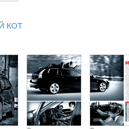
Й КОТ
72
73