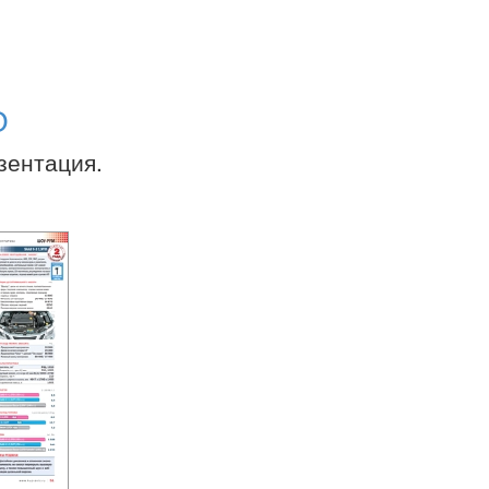
О
зентация.