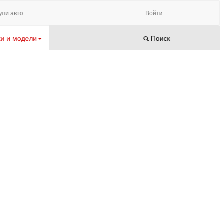
упи авто
Войти
и и модели
Поиск