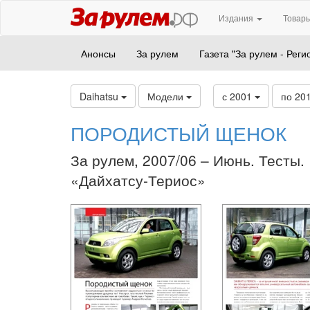
Издания
Товары
Анонсы
За рулем
Газета "За рулем - Реги
Daihatsu
Модели
с 2001
по 20
ПОРОДИСТЫЙ ЩЕНОК
За рулем, 2007/06 – Июнь. Тесты.
«Дайхатсу-Териос»