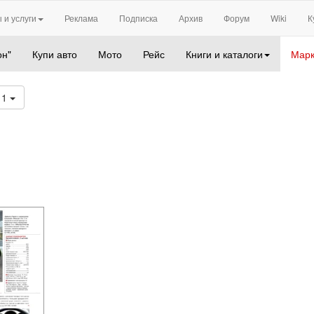
 и услуги
Реклама
Подписка
Архив
Форум
Wiki
К
он"
Купи авто
Мото
Рейс
Книги и каталоги
Марк
11