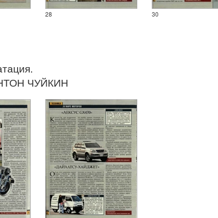
30
28
атация.
НТОН ЧУЙКИН