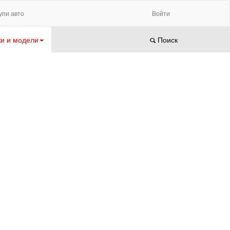
упи авто
Войти
и и модели
Поиск