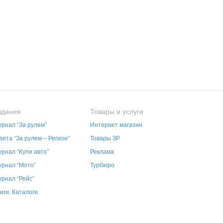
здания
Товары и услуги
рнал “За рулем”
Интернет магазин
зета “За рулем – Регион”
Товары ЗР
рнал “Купи авто”
Реклама
рнал “Мото”
Турбюро
рнал “Рейс”
иги, Каталоги