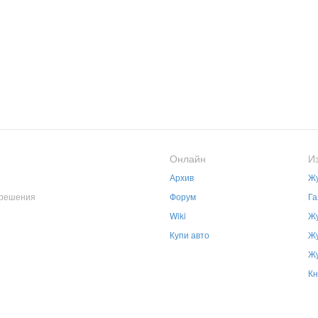
Онлайн
И
Архив
Жу
зрешения
Форум
Га
Wiki
Жу
Купи авто
Жу
Жу
Кн