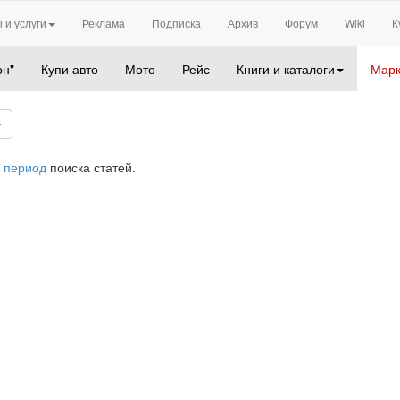
 и услуги
Реклама
Подписка
Архив
Форум
Wiki
К
он"
Купи авто
Мото
Рейс
Книги и каталоги
Марк
 период
поиска статей.