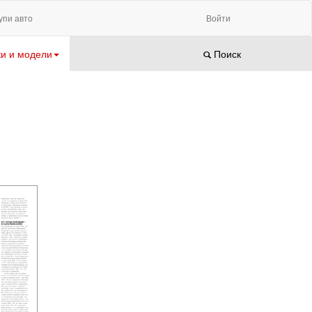
упи авто
Войти
и и модели
Поиск