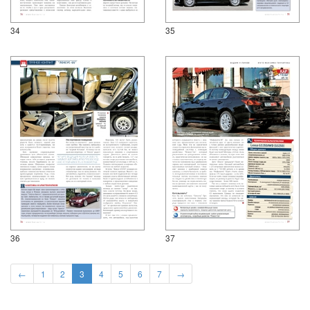
34
35
36
37
←
1
2
3
4
5
6
7
→