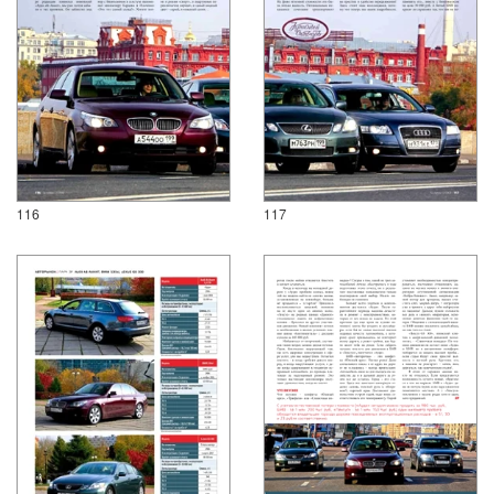
116
117