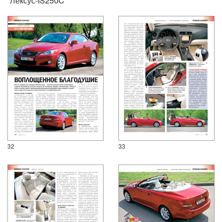
“Лексус-IS250C”
32
33