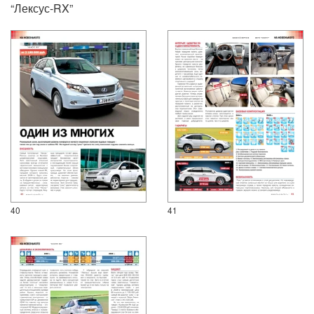
“Лексус-RX”
40
41