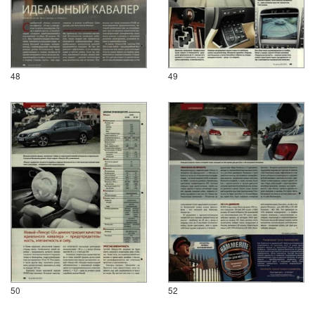
48
49
50
52