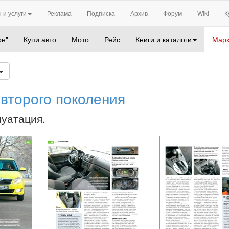
 и услуги
Реклама
Подписка
Архив
Форум
Wiki
К
он"
Купи авто
Мото
Рейс
Книги и каталоги
Марк
 второго поколения
луатация.