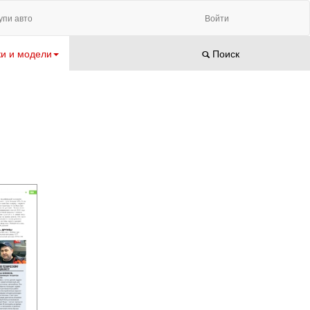
упи авто
Войти
и и модели
Поиск