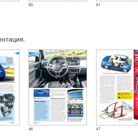
50
51
ентация.
46
47