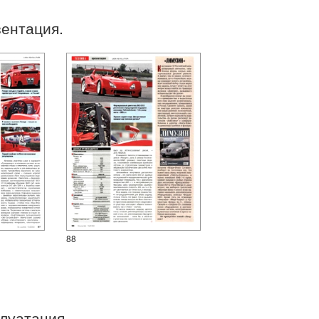
зентация.
88
плуатация.