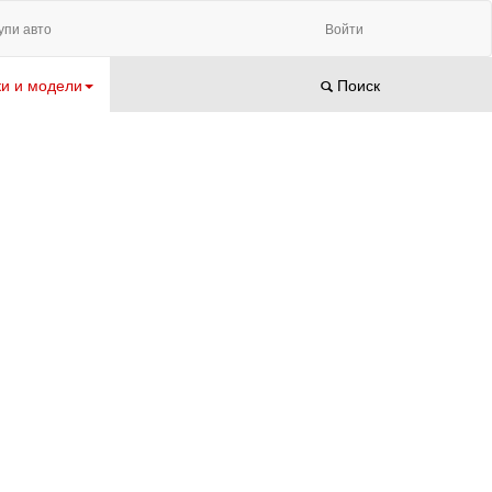
упи авто
Войти
и и модели
Поиск