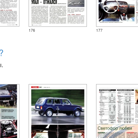
176
177
?
ы.