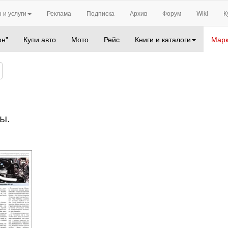
 и услуги
Реклама
Подписка
Архив
Форум
Wiki
К
он"
Купи авто
Мото
Рейс
Книги и каталоги
Марк
ы.