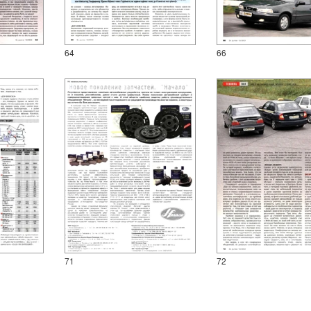
64
66
71
72