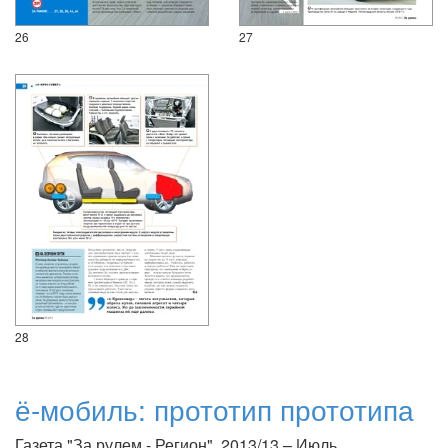
26
27
28
ё-мобиль: прототип прототипа
Газета "За рулем - Регион", 2013/13 – Июль.